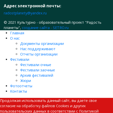
Адрес электронной почты:
radostplanety@yandex.ru
© 2021 Культурно - образовательный проект "Радость
планеты",
создание сайта - SETRO.ru
Главная
О нас
Документы организации
Нас поддерживают
Отчеты организации
Фестивали
Фестивали очные
Фестивали заочные
Архив фестивалей
Жюри
Фотоотчеты
Контакты
Продолжая использовать данный сайт, вы даете свое
согласие на
обработку файлов Cookies
и других
пользовательских данных в соответствии с
Политикой